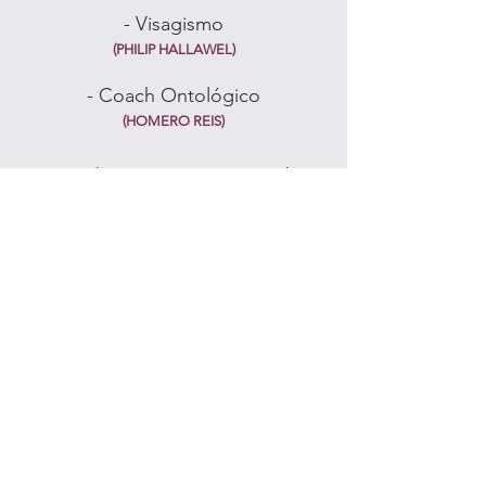
- Visagismo
(PHILIP HALLAWEL)
- Coach Ontológico
(HOMERO REIS)
Acredito que somos a soma de
nossas experiências. Depois de
passar em áreas profissionais
diferentes – já fui pesquisadora,
bancária, promotora de eventos –
encontrei na consultoria de imagem a
minha paixão.
Minha bagagem anterior a
consultoria de imagem:
- Universidade de Ciências Sociais
(UNIVERSIDADE DE BRASÍLIA)
- Pós Graduação em Gestão em